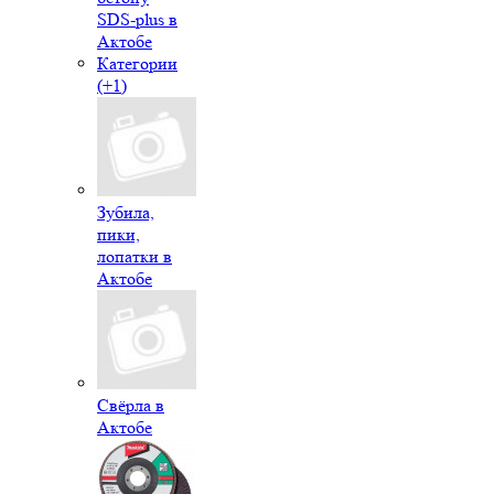
SDS-plus в
Актобе
Категории
(+1)
Зубила,
пики,
лопатки в
Актобе
Свёрла в
Актобе