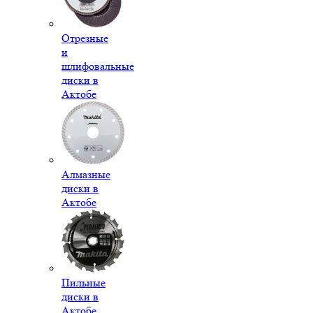
Отрезные
и
шлифовальные
диски в
Актобе
Алмазные
диски в
Актобе
Пильные
диски в
Актобе