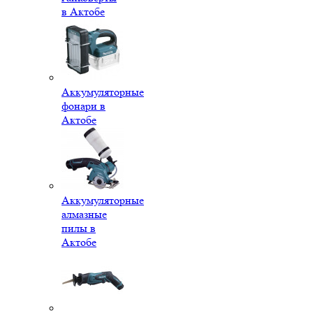
в Актобе
Аккумуляторные
фонари в
Актобе
Аккумуляторные
алмазные
пилы в
Актобе