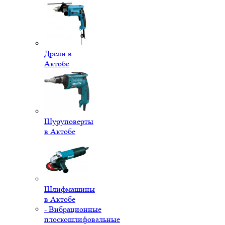
Дрели в
Актобе
Шуруповерты
в Актобе
Шлифмашины
в Актобе
- Вибрационные
плоскошлифовальные