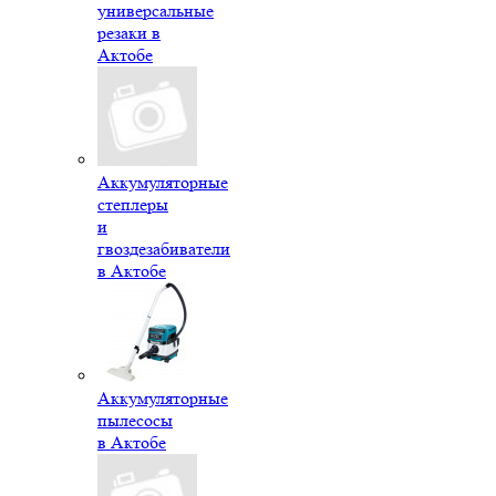
универсальные
резаки в
Актобе
Аккумуляторные
степлеры
и
гвоздезабиватели
в Актобе
Аккумуляторные
пылесосы
в Актобе