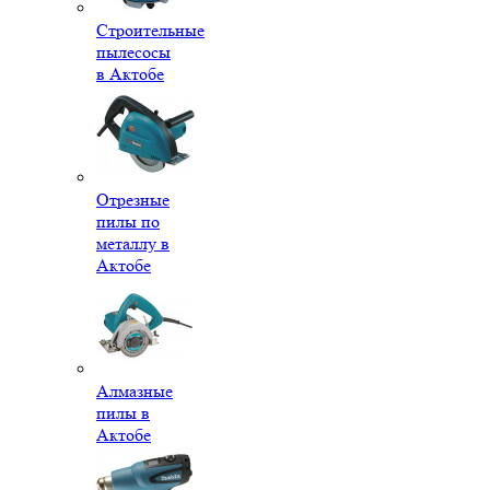
Строительные
пылесосы
в Актобе
Отрезные
пилы по
металлу в
Актобе
Алмазные
пилы в
Актобе