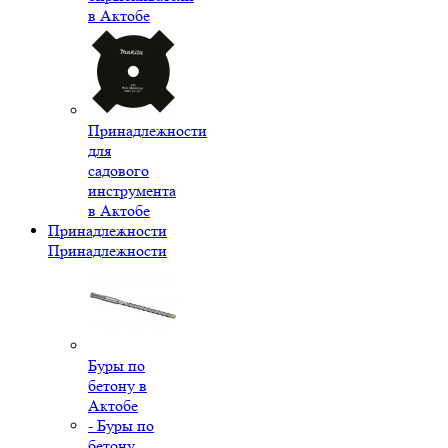
в Актобе
Принадлежности
для
садового
инструмента
в Актобе
Принадлежности
Принадлежности
Буры по
бетону в
Актобе
- Буры по
бетону