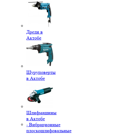
Дрели в
Актобе
Шуруповерты
в Актобе
Шлифмашины
в Актобе
- Вибрационные
плоскошлифовальные