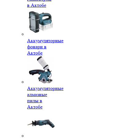
в Актобе
Аккумуляторные
фонари в
Актобе
Аккумуляторные
алмазные
пилы в
Актобе