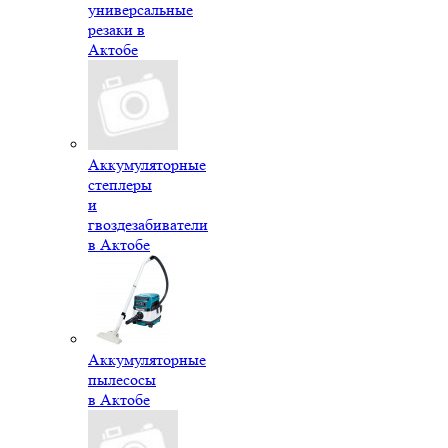
универсальные
резаки в
Актобе
Аккумуляторные
степлеры
и
гвоздезабиватели
в Актобе
Аккумуляторные
пылесосы
в Актобе