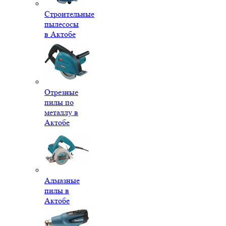
Строительные
пылесосы
в Актобе
Отрезные
пилы по
металлу в
Актобе
Алмазные
пилы в
Актобе