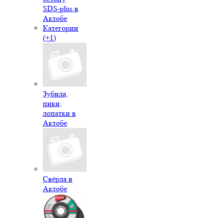
SDS-plus в
Актобе
Категории
(+1)
Зубила,
пики,
лопатки в
Актобе
Свёрла в
Актобе