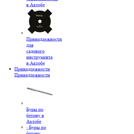
в Актобе
Принадлежности
для
садового
инструмента
в Актобе
Принадлежности
Принадлежности
Буры по
бетону в
Актобе
- Буры по
бетону