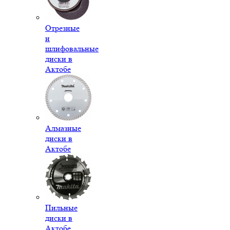
Отрезные
и
шлифовальные
диски в
Актобе
Алмазные
диски в
Актобе
Пильные
диски в
Актобе