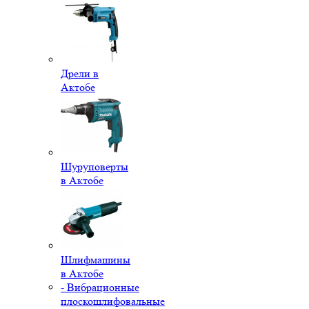
Дрели в
Актобе
Шуруповерты
в Актобе
Шлифмашины
в Актобе
- Вибрационные
плоскошлифовальные