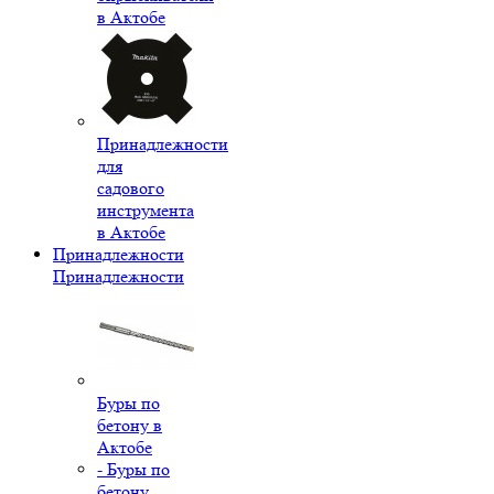
в Актобе
Принадлежности
для
садового
инструмента
в Актобе
Принадлежности
Принадлежности
Буры по
бетону в
Актобе
- Буры по
бетону