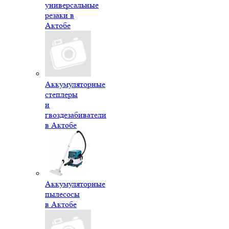
универсальные
резаки в
Актобе
Аккумуляторные
степлеры
и
гвоздезабиватели
в Актобе
Аккумуляторные
пылесосы
в Актобе