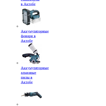
в Актобе
Аккумуляторные
фонари в
Актобе
Аккумуляторные
алмазные
пилы в
Актобе