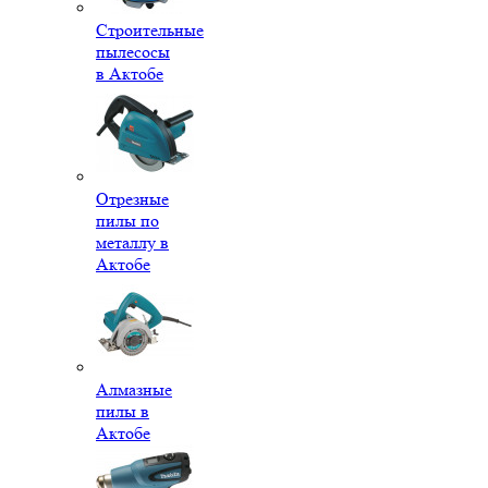
Строительные
пылесосы
в Актобе
Отрезные
пилы по
металлу в
Актобе
Алмазные
пилы в
Актобе