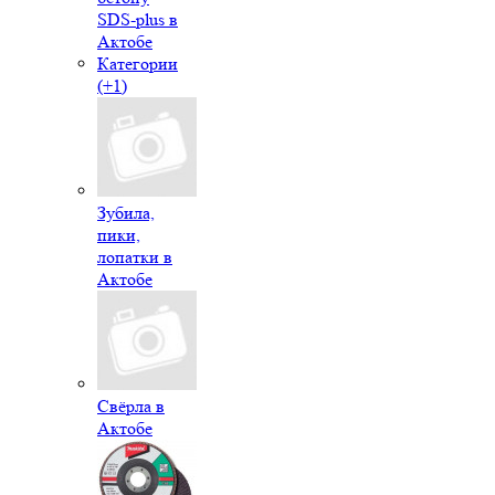
SDS-plus в
Актобе
Категории
(+1)
Зубила,
пики,
лопатки в
Актобе
Свёрла в
Актобе