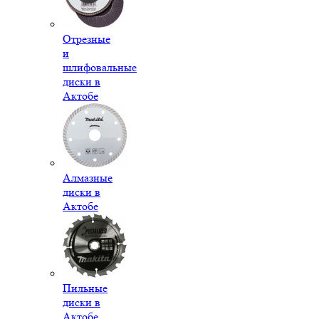
Отрезные
и
шлифовальные
диски в
Актобе
Алмазные
диски в
Актобе
Пильные
диски в
Актобе