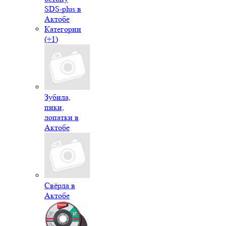
SDS-plus в
Актобе
Категории
(+1)
Зубила,
пики,
лопатки в
Актобе
Свёрла в
Актобе