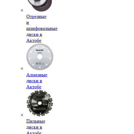
Отрезные
и
шлифовальные
диски в
Актобе
Алмазные
диски в
Актобе
Пильные
диски в
Актобе