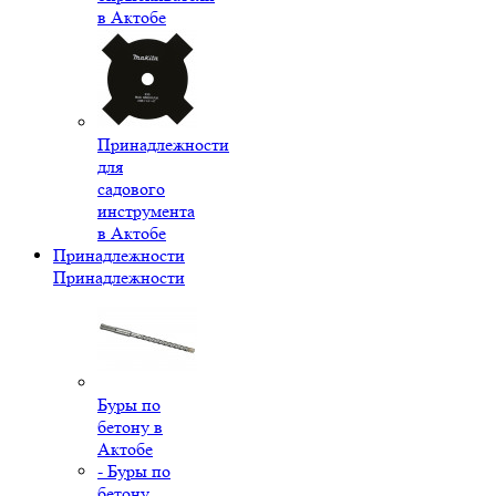
в Актобе
Принадлежности
для
садового
инструмента
в Актобе
Принадлежности
Принадлежности
Буры по
бетону в
Актобе
- Буры по
бетону