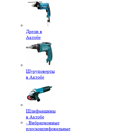
Дрели в
Актобе
Шуруповерты
в Актобе
Шлифмашины
в Актобе
- Вибрационные
плоскошлифовальные