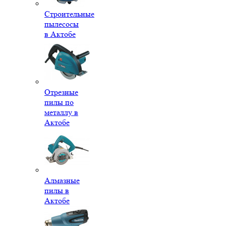
Строительные
пылесосы
в Актобе
Отрезные
пилы по
металлу в
Актобе
Алмазные
пилы в
Актобе