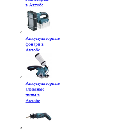
в Актобе
Аккумуляторные
фонари в
Актобе
Аккумуляторные
алмазные
пилы в
Актобе