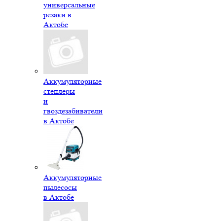
универсальные
резаки в
Актобе
Аккумуляторные
степлеры
и
гвоздезабиватели
в Актобе
Аккумуляторные
пылесосы
в Актобе